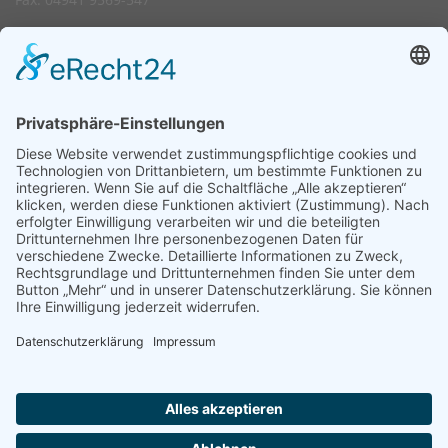
Rudnick MÖBEL- & KÜCHEN-Haus
Jadestraße 8
D-26605 Aurich
Telefon: 04941 9569-27
Fax: 04941 9569-541
Aktuelle Angebote
Kontaktformular