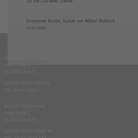
für die Zusteller. Danke
Anonymer Kunde, Kunde von Möbel Rudnick
13.02.2026
Rudnick MODE-Haus
Jadestraße 2
D-26605 Aurich
Telefon: 04941 9569-0
Fax: 04941 62671
Rudnick BABY-Haus
Jadestraße 5
D-26605 Aurich
Telefon: 04941 9569-71
Fax: 04941 9569-547